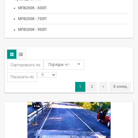
МП8200К - 500П
МП8200К - 700П
МП8200К - 900П
Порядок +/-
Сортировать по
Показать по
1
2
В конец