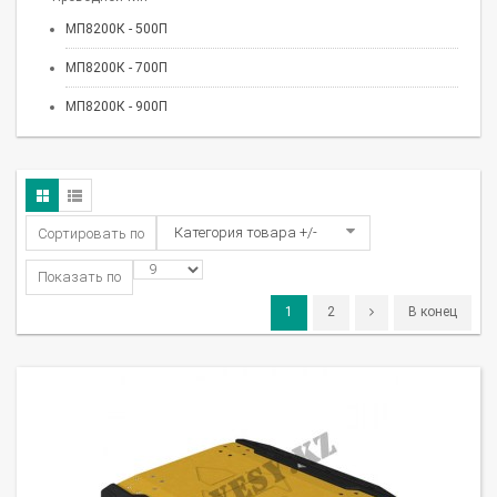
МП8200К - 500П
МП8200К - 700П
МП8200К - 900П
Категория товара +/-
Сортировать по
Показать по
1
2
В конец