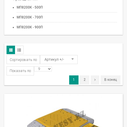
МП8200К - 500П
МП8200К - 700П
МП8200К - 900П
Артикул +/-
Сортировать по
Показать по
1
2
В конец