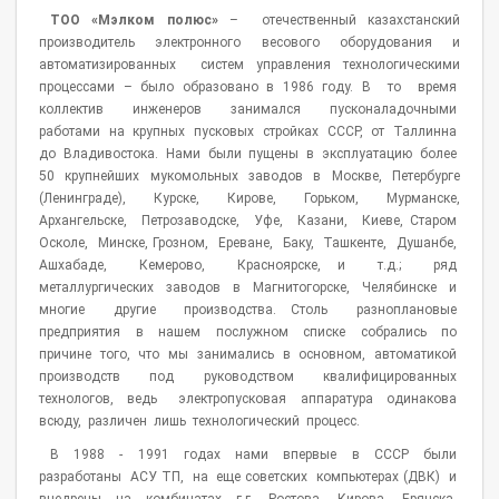
ТОО «Мэлком полюс»
– отечественный казахстанский
производитель электронного весового оборудования и
автоматизированных систем управления технологическими
процессами – было образовано в 1986 году. В то время
коллектив инженеров занимался пусконаладочными
работами на крупных пусковых стройках СССР, от Таллинна
до Владивостока. Нами были пущены в эксплуатацию более
50 крупнейших мукомольных заводов в Москве, Петербурге
(Ленинграде), Курске, Кирове, Горьком, Мурманске,
Архангельске, Петрозаводске, Уфе, Казани, Киеве, Старом
Осколе, Минске, Грозном, Ереване, Баку, Ташкенте, Душанбе,
Ашхабаде, Кемерово, Красноярске, и т.д.; ряд
металлургических заводов в Магнитогорске, Челябинске и
многие другие производства. Столь разноплановые
предприятия в нашем послужном списке собрались по
причине того, что мы занимались в основном, автоматикой
производств под руководством квалифицированных
технологов, ведь электропусковая аппаратура одинакова
всюду, различен лишь технологический процесс.
В 1988 - 1991 годах нами впервые в СССР были
разработаны АСУ ТП, на еще советских компьютерах (ДВК) и