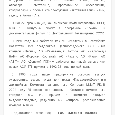
внедрены на комбинатах г.г. Ростова, Кирова, Брянска,
Атбасара. Естественно, программное обеспечение,
контроллеры и прочие комплектующие изготавливались нами,
здесь, в Алма – Ате.
О нашей организации, как пионерах компьютеризации СССР,
был 15 минутный сюжет в программе «Время» и
документальный фильм по Центральному Телевидению СССР.
С 1991 года мы работали как МП «Мэлком» в Республике
Казахстан. Все предприятия Целиноградского КХП, ныне
концерн «Цесна», АО «Рамазан», г. Актобе, АО «Караганды
НАН», АО «Корона», Костанай, АО «Рахат», АО «Куат», АО
«АЗФ», АО «Донской ГОК» – работают на нашей автоматике,
наших АСУ ТП, причем с 1992-93 года по сей день.
С 1995 года наше предприятие освоило выпуск
электронных весов, тогда для нужд «КазахАвтоДора», и в
дальнейшем Комитета транспортного Контроля МИиТ РК. В
2004 году 25 весов установлены в Комитете таможенного
контроля МФ РК, причем в комплект входило
видеонаблюдение, радиационный контроль, распознавание
номеров машин.
Подытоживая сказанное,
ТОО «Мэлком полюс»
–