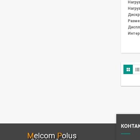
Нагруз
Нагруз
Дискре
Разме
Диспл
Интер
КОНТА