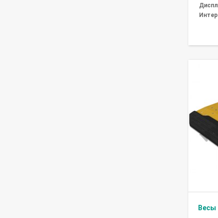
Диспл
Интер
Весы 