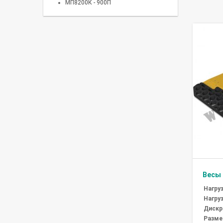
МП8200К - 900П
Весы 
Нагруз
Нагруз
Дискре
Разме