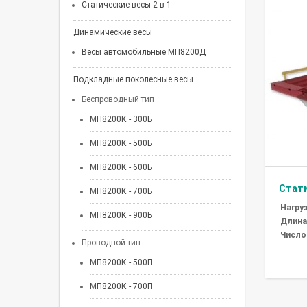
Статические весы 2 в 1
Динамические весы
Весы автомобильные МП8200Д
Подкладные поколесные весы
Беспроводный тип
МП8200К - 300Б
МП8200К - 500Б
МП8200К - 600Б
Стати
МП8200К - 700Б
Нагруз
МП8200К - 900Б
Длина
Число
Проводной тип
МП8200К - 500П
МП8200К - 700П