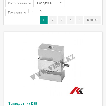
Порядок +/-
Сортировать по
Показать по
1
2
3
4
В конец
Тензодатчик DEE