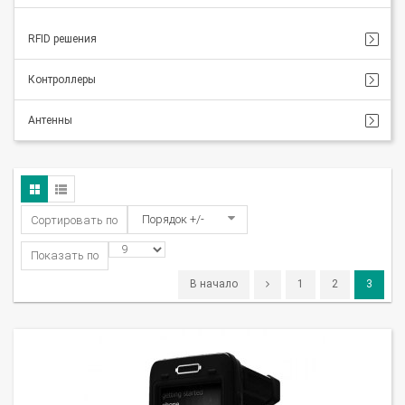
RFID решения
Контроллеры
Антенны
Порядок +/-
Сортировать по
Показать по
В начало
1
2
3