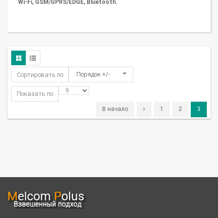
Wi-Fi, GSM/GPRS/EDGE, Bluetooth.
Порядок +/-
Сортировать по
Показать по
В начало
1
2
3