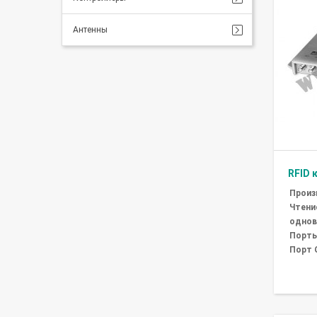
Антенны
RFID 
Произ
Чтени
однов
Порты 
Порт 