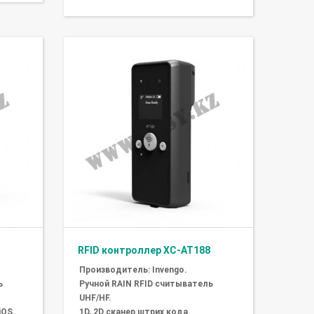
RFID контроллер XC-AT188
Производитель: Invengo.
ь
Ручной RAIN RFID считыватель
UHF/HF.
iOS.
1D, 2D сканер штрих кода.