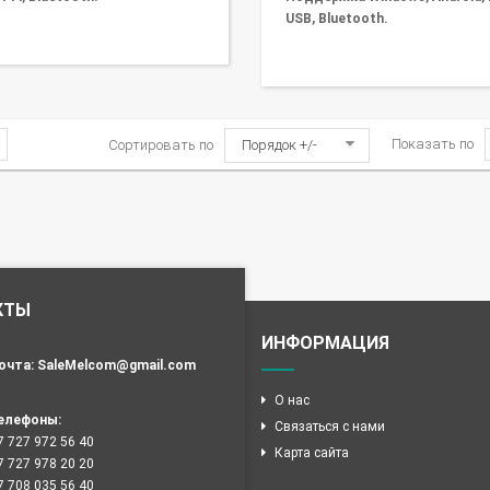
USB, Bluetooth.
Показать по
Сортировать по
Порядок +/-
КТЫ
ИНФОРМАЦИЯ
очта:
SaleMelcom@gmail.com
О нас
елефоны:
Связаться с нами
7 727 972 56 40
Карта сайта
7 727 978 20 20
7 708 035 56 40