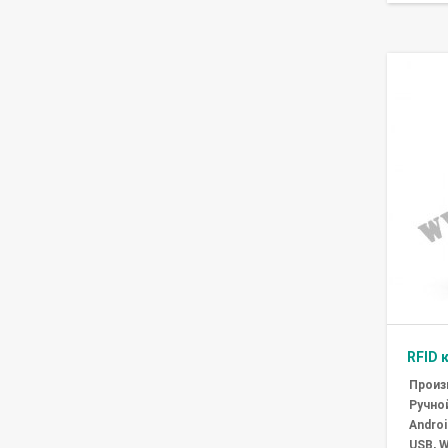
RFID 
Произ
Ручно
Androi
USB, W