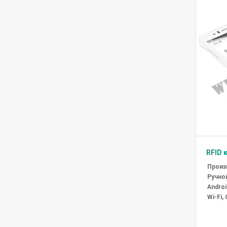
RFID 
Произ
Ручно
Androi
Wi-Fi,