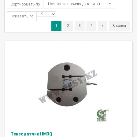
Название производителя -/+
Сортировать по
Показать по
1
2
3
4
В конец
Тензодатчик HM3Q