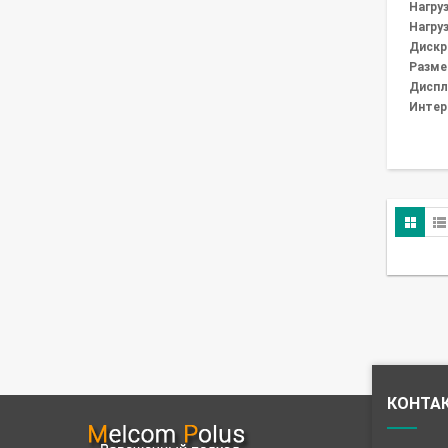
Нагруз
Нагруз
Дискре
Разме
Диспл
Интер
КОНТА