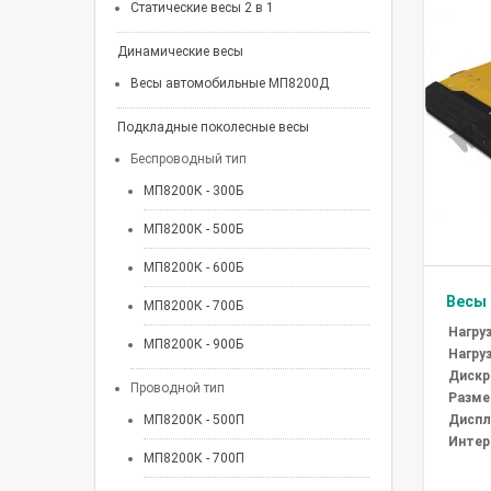
Статические весы 2 в 1
Динамические весы
Весы автомобильные МП8200Д
Подкладные поколесные весы
Беспроводный тип
МП8200К - 300Б
МП8200К - 500Б
МП8200К - 600Б
Весы 
МП8200К - 700Б
Нагруз
МП8200К - 900Б
Нагруз
Дискре
Проводной тип
Разме
Диспл
МП8200К - 500П
Интер
МП8200К - 700П