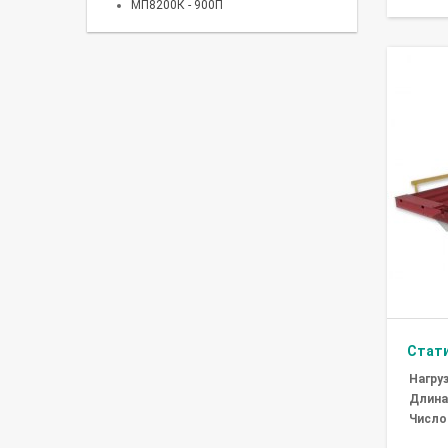
МП8200К - 900П
Стати
Нагруз
Длина
Число