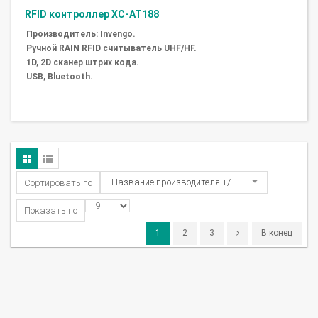
RFID контроллер XC-AT188
Производитель: Invengo.
Ручной RAIN RFID считыватель UHF/HF.
1D, 2D сканер штрих кода.
USB, Bluetooth.
Название производителя +/-
Сортировать по
Показать по
1
2
3
В конец