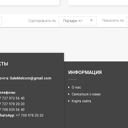
Показать по
Сортировать по
Порядок +/-
КТЫ
ИНФОРМАЦИЯ
очта:
SaleMelcom@gmail.com
О нас
елефоны:
Связаться с нами
7 727 972 56 40
Карта сайта
7 727 978 20 20
7 708 035 56 40
hatsApp:
+7 700 978 20 20