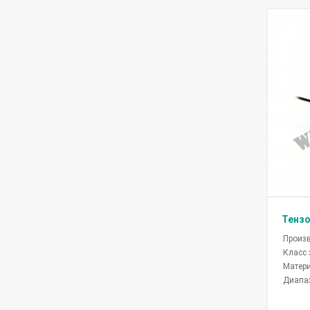
Тензо
Произ
Класс
Матер
Диапаз