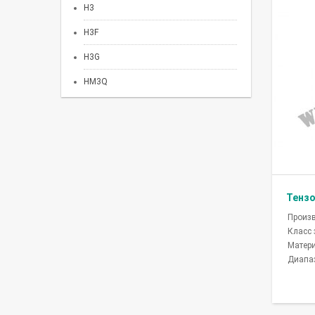
H3
H3F
H3G
HM3Q
Тензо
Произ
Класс
Матер
Диапаз