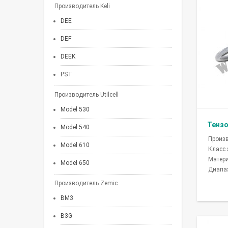
Производитель Keli
DEE
DEF
DEEK
PST
Производитель Utilcell
Model 530
Тенз
Model 540
Произ
Model 610
Класс
Матер
Model 650
Диапаз
Производитель Zemic
BM3
B3G