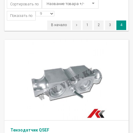
Название товара +/-
Сортировать по
Показать по
В начало
1
2
3
4
Тензодатчик QSEF